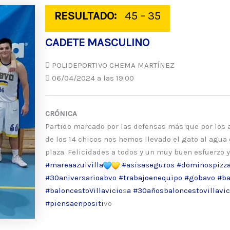
RESULTADO:
45 – 35
CADETE MASCULINO
POLIDEPORTIVO CHEMA MARTÍNEZ
06/04/2024 a las 19:00
CRÓNICA
Partido marcado por las defensas más que por los a
de los 14 chicos nos hemos llevado el gato al agua 
plaza. Felicidades a todos y un muy buen esfuerzo y
#mareaazulvilla
#asisaseguros
#dominospizza
#30aniversarioabvo
#trabajoenequipo
#gobavo
#ba
#baloncestoVillavicio
s
a #30añosbaloncestovillavic
#piensaenpositi
vo