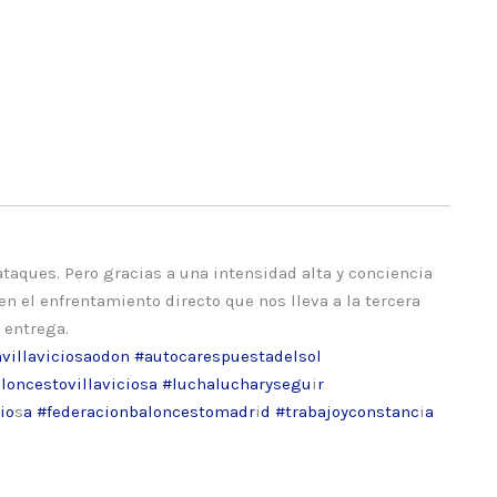
taques. Pero gracias a una intensidad alta y conciencia
en el enfrentamiento directo que nos lleva a la tercera
 entrega.
villaviciosaodon
#autocarespuestadelsol
loncestovillaviciosa
#luchalucharysegu
i
r
io
s
a #federacionbaloncestomadr
i
d #trabajoyconstanc
i
a