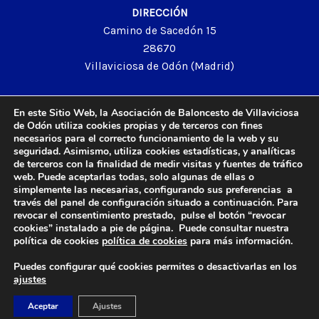
DIRECCIÓN
Camino de Sacedón 15
28670
Villaviciosa de Odón (Madrid)
EMAIL
En este Sitio Web, la Asociación de Baloncesto de Villaviciosa
abvo@baloncestoabvo.com
de Odón utiliza cookies propias y de terceros con fines
necesarios para el correcto funcionamiento de la web y su
TELÉFONO
seguridad. Asimismo, utiliza cookies estadísticas, y analíticas
916 657 426
de terceros con la finalidad de medir visitas y fuentes de tráfico
web. Puede aceptarlas todas, solo algunas de ellas o
simplemente las necesarias, configurando sus preferencias a
través del panel de configuración situado a continuación. Para
revocar el consentimiento prestado, pulse el botón “revocar
© 2024 Agrupación Baloncesto de Villaviciosa de Odón.
cookies” instalado a pie de página. Puede consultar nuestra
Aviso Legal
política de cookies
política de cookies
para más información.
Política de Privacidad
Puedes configurar qué cookies permites o desactivarlas en los
Política de Cookies
ajustes
Contacto
Aceptar
Ajustes
Diseño y Desarrollo web by
Imagar Solutions