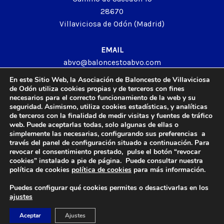
28670
Villaviciosa de Odón (Madrid)
EMAIL
abvo@baloncestoabvo.com
TELÉFONO
En este Sitio Web, la Asociación de Baloncesto de Villaviciosa
916 657 426
de Odón utiliza cookies propias y de terceros con fines
necesarios para el correcto funcionamiento de la web y su
seguridad. Asimismo, utiliza cookies estadísticas, y analíticas
de terceros con la finalidad de medir visitas y fuentes de tráfico
web. Puede aceptarlas todas, solo algunas de ellas o
© 2024 Agrupación Baloncesto de Villaviciosa de Odón.
simplemente las necesarias, configurando sus preferencias a
través del panel de configuración situado a continuación. Para
Aviso Legal
revocar el consentimiento prestado, pulse el botón “revocar
Política de Privacidad
cookies” instalado a pie de página. Puede consultar nuestra
Política de Cookies
política de cookies
política de cookies
para más información.
Contacto
Puedes configurar qué cookies permites o desactivarlas en los
ajustes
Diseño y Desarrollo web by
Imagar Solutions
Company
.
Aceptar
Ajustes