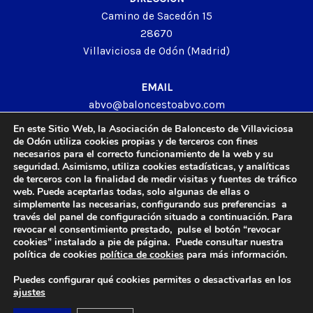
Camino de Sacedón 15
28670
Villaviciosa de Odón (Madrid)
EMAIL
abvo@baloncestoabvo.com
TELÉFONO
En este Sitio Web, la Asociación de Baloncesto de Villaviciosa
916 657 426
de Odón utiliza cookies propias y de terceros con fines
necesarios para el correcto funcionamiento de la web y su
seguridad. Asimismo, utiliza cookies estadísticas, y analíticas
de terceros con la finalidad de medir visitas y fuentes de tráfico
web. Puede aceptarlas todas, solo algunas de ellas o
© 2024 Agrupación Baloncesto de Villaviciosa de Odón.
simplemente las necesarias, configurando sus preferencias a
través del panel de configuración situado a continuación. Para
Aviso Legal
revocar el consentimiento prestado, pulse el botón “revocar
Política de Privacidad
cookies” instalado a pie de página. Puede consultar nuestra
Política de Cookies
política de cookies
política de cookies
para más información.
Contacto
Puedes configurar qué cookies permites o desactivarlas en los
ajustes
Diseño y Desarrollo web by
Imagar Solutions
Company
.