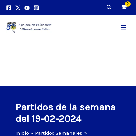
Ir
Buscar
al
contenido
Main
Men
Partidos de la semana
del 19-02-2024
Inicio
Partidos Semanales