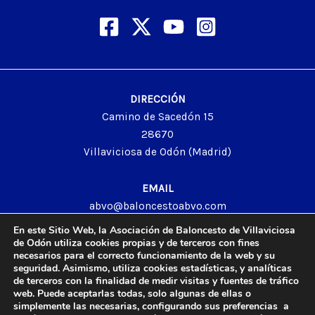
DIRECCIÓN
Camino de Sacedón 15
28670
Villaviciosa de Odón (Madrid)
EMAIL
abvo@baloncestoabvo.com
TELÉFONO
En este Sitio Web, la Asociación de Baloncesto de Villaviciosa
916 657 426
de Odón utiliza cookies propias y de terceros con fines
necesarios para el correcto funcionamiento de la web y su
seguridad. Asimismo, utiliza cookies estadísticas, y analíticas
de terceros con la finalidad de medir visitas y fuentes de tráfico
web. Puede aceptarlas todas, solo algunas de ellas o
© 2024 Agrupación Baloncesto de Villaviciosa de Odón.
simplemente las necesarias, configurando sus preferencias a