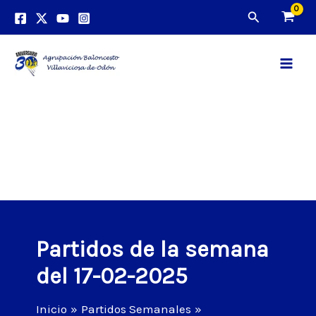
Ir
Buscar
al
contenido
Main
Men
Partidos de la semana
del 17-02-2025
Inicio
Partidos Semanales