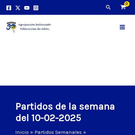
Ir
Buscar
al
contenido
Main
Men
Partidos de la semana
del 10-02-2025
Inicio
Partidos Semanales