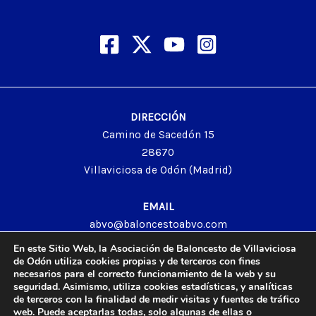
DIRECCIÓN
Camino de Sacedón 15
28670
Villaviciosa de Odón (Madrid)
EMAIL
abvo@baloncestoabvo.com
TELÉFONO
En este Sitio Web, la Asociación de Baloncesto de Villaviciosa
916 657 426
de Odón utiliza cookies propias y de terceros con fines
necesarios para el correcto funcionamiento de la web y su
seguridad. Asimismo, utiliza cookies estadísticas, y analíticas
de terceros con la finalidad de medir visitas y fuentes de tráfico
web. Puede aceptarlas todas, solo algunas de ellas o