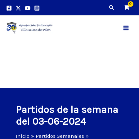
Ir
Buscar
al
contenido
Main
Men
Partidos de la semana
del 03-06-2024
Inicio
Partidos Semanales