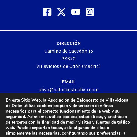
DIRECCIÓN
Camino de Sacedón 15
28670
Villaviciosa de Odón (Madrid)
EMAIL
abvo@baloncestoabvo.com
TELÉFONO
En este Sitio Web, la Asociación de Baloncesto de Villaviciosa
916 657 426
de Odón utiliza cookies propias y de terceros con fines
necesarios para el correcto funcionamiento de la web y su
seguridad. Asimismo, utiliza cookies estadísticas, y analíticas
de terceros con la finalidad de medir visitas y fuentes de tráfico
web. Puede aceptarlas todas, solo algunas de ellas o
© 2024 Agrupación Baloncesto de Villaviciosa de Odón.
simplemente las necesarias, configurando sus preferencias a