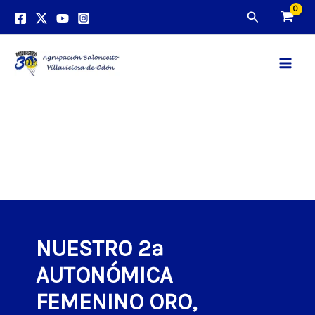
Ir
Buscar
al
contenido
Main
Men
NUESTRO 2ª
AUTONÓMICA
FEMENINO ORO,