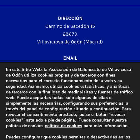
DIRECCIÓN
Camino de Sacedón 15
28670
Villaviciosa de Odón (Madrid)
EMAIL
abvo@baloncestoabvo.com
En este Sitio Web, la Asociación de Baloncesto de Villaviciosa
TELÉFONO
de Odón utiliza cookies propias y de terceros con fines
necesarios para el correcto funcionamiento de la web y su
916 657 426
seguridad. Asimismo, utiliza cookies estadísticas, y analíticas
de terceros con la finalidad de medir visitas y fuentes de tráfico
web. Puede aceptarlas todas, solo algunas de ellas o
simplemente las necesarias, configurando sus preferencias a
través del panel de configuración situado a continuación. Para
© 2024 Agrupación Baloncesto de Villaviciosa de Odón.
revocar el consentimiento prestado, pulse el botón “revocar
Aviso Legal
cookies” instalado a pie de página. Puede consultar nuestra
Política de Privacidad
política de cookies
política de cookies
para más información.
Política de Cookies
Puedes configurar qué cookies permites o desactivarlas en los
Contacto