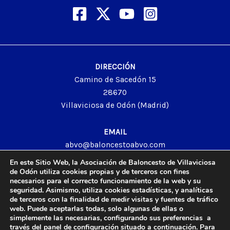
DIRECCIÓN
Camino de Sacedón 15
28670
Villaviciosa de Odón (Madrid)
EMAIL
abvo@baloncestoabvo.com
TELÉFONO
En este Sitio Web, la Asociación de Baloncesto de Villaviciosa
916 657 426
de Odón utiliza cookies propias y de terceros con fines
necesarios para el correcto funcionamiento de la web y su
seguridad. Asimismo, utiliza cookies estadísticas, y analíticas
de terceros con la finalidad de medir visitas y fuentes de tráfico
web. Puede aceptarlas todas, solo algunas de ellas o
© 2024 Agrupación Baloncesto de Villaviciosa de Odón.
simplemente las necesarias, configurando sus preferencias a
través del panel de configuración situado a continuación. Para
Aviso Legal