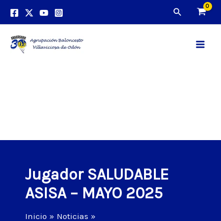
Ir
Buscar
al
contenido
Main
Men
Jugador SALUDABLE
ASISA – MAYO 2025
Inicio
Noticias