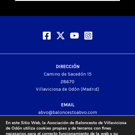
DIRECCIÓN
Camino de Sacedón 15
28670
Villaviciosa de Odón (Madrid)
EMAIL
abvo@baloncestoabvo.com
TELÉFONO
En este Sitio Web, la Asociación de Baloncesto de Villaviciosa
916 657 426
de Odón utiliza cookies propias y de terceros con fines
necesarios para el correcto funcionamiento de la web y su