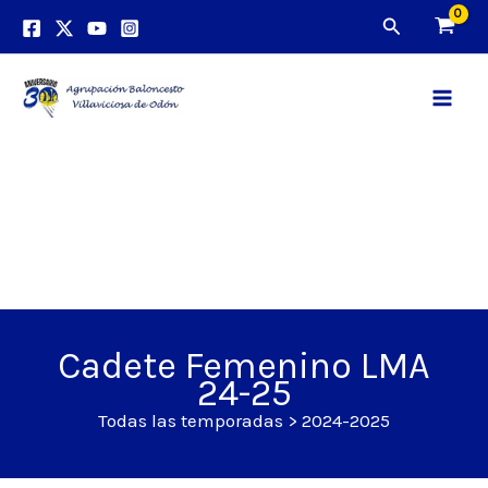
Ir
Buscar
al
contenido
Main
Men
Cadete Femenino LMA
24-25
Todas las temporadas
>
2024-2025